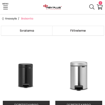
0
MENU
Anasayfa
Brabantia
Sıralama
Filtreleme
ÜCRETSIZ KARGO
ÜCRETSIZ KARGO