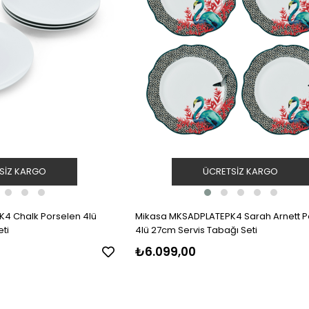
SIZ KARGO
ÜCRETSIZ KARGO
4 Chalk Porselen 4lü
Mikasa MKSADPLATEPK4 Sarah Arnett P
ti
4lü 27cm Servis Tabağı Seti
₺6.099,00