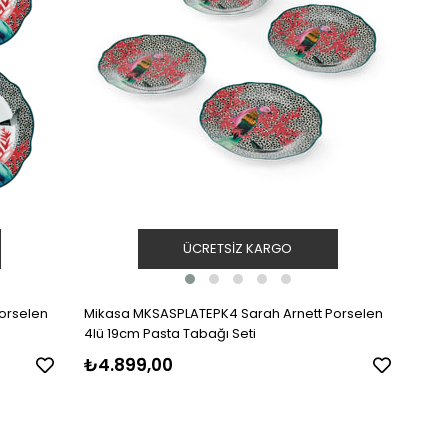
ÜCRETSIZ KARGO
orselen
Mikasa MKSASPLATEPK4 Sarah Arnett Porselen
4lü 19cm Pasta Tabağı Seti
₺4.899,00