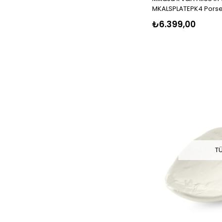
MKALSPLATEPK4 Porse
Pasta Tabak Seti 4lü
₺6.399,00
T