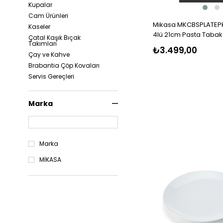
Kupalar
Cam Ürünleri
Mikasa MKCBSPLATEP
Kaseler
4lü 21cm Pasta Tabak 
Çatal Kaşık Bıçak
Takımları
₺3.499,00
Çay ve Kahve
Brabantia Çöp Kovaları
Servis Gereçleri
Yemek Setleri
Değirmenler
Marka
Çift Çidarlı Bardaklar
Şamdan
Marka
MİKASA