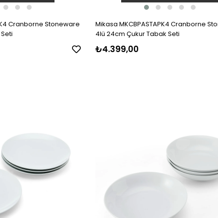
K4 Cranborne Stoneware
Mikasa MKCBPASTAPK4 Cranborne St
Seti
4lü 24cm Çukur Tabak Seti
₺4.399,00