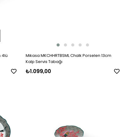
 4lü
Mikasa MKCHHRTBSML Chalk Porselen 13cm
Kalp Servis Tabağı
₺1.099,00