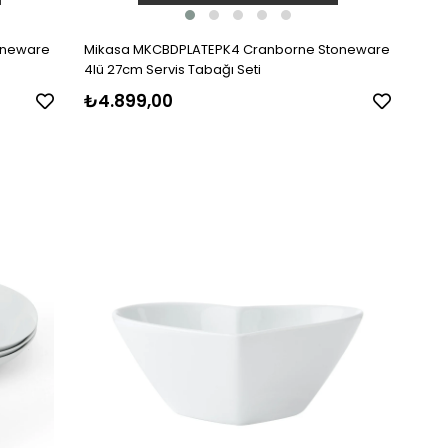
oneware
Mikasa MKCBDPLATEPK4 Cranborne Stoneware
4lü 27cm Servis Tabağı Seti
₺4.899,00