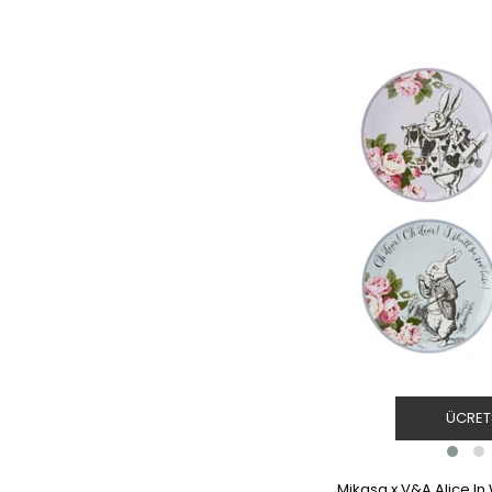
ÜCRET
Mikasa x V&A Alice I