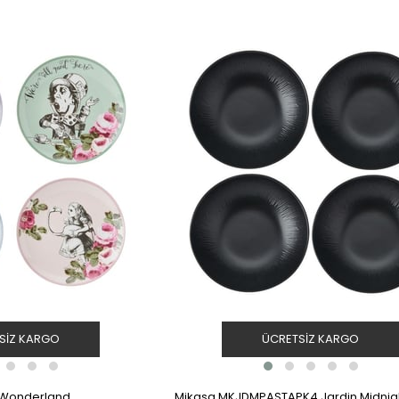
SIZ KARGO
ÜCRETSIZ KARGO
n Wonderland
Mikasa MKJDMPASTAPK4 Jardin Midnig