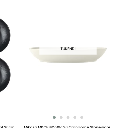
TÜKENDI
ht 20cm
Mikasa MKCBSRVBWL30 Cranborne Stoneware