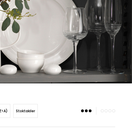
Z<A)
Stoktakiler