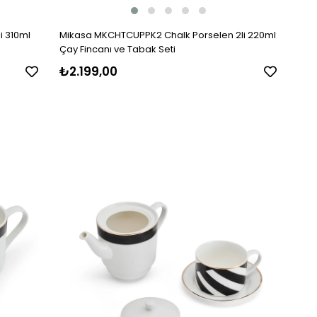
i 310ml
Mikasa MKCHTCUPPK2 Chalk Porselen 2li 220ml
Çay Fincanı ve Tabak Seti
₺2.199,00