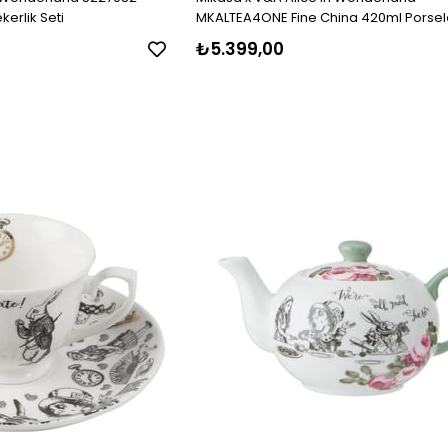
erlik Seti
MKALTEA4ONE Fine China 420ml Porsel
Kişilik Çay Demleme Seti
₺5.399,00