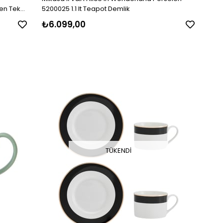
en Tek
5200025 1.1 lt Teapot Demlik
₺6.099,00
TÜKENDI