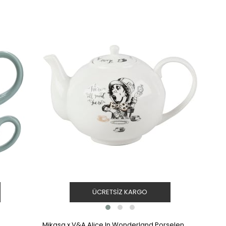
ÜCRETSIZ KARGO
Mikasa x V&A Alice In Wonderland Porselen