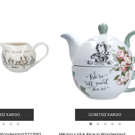
SIZ KARGO
ÜCRETSIZ KARGO
n Wonderland 5227082
Mikasa x V&A Alice in Wonderland