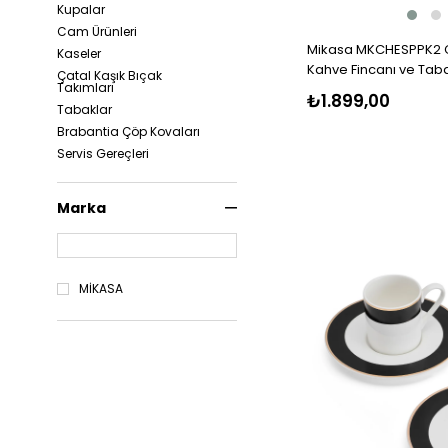
Kupalar
Cam Ürünleri
Mikasa MKCHESPPK2 Ch
Kaseler
Kahve Fincanı ve Tab
Çatal Kaşık Bıçak
Takımları
₺1.899,00
Tabaklar
Brabantia Çöp Kovaları
Servis Gereçleri
Yemek Setleri
Değirmenler
Marka
Çift Çidarlı Bardaklar
Şamdan
MİKASA