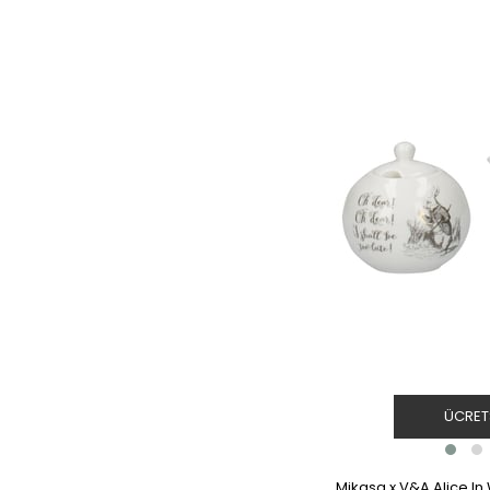
ÜCRET
Mikasa x V&A Alice I