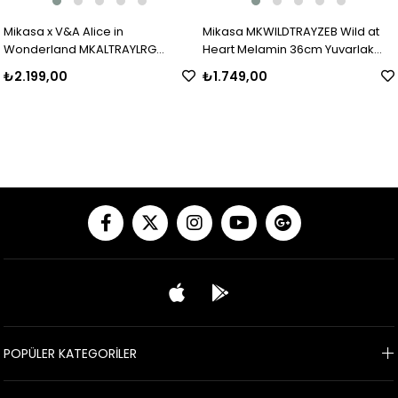
Mikasa x V&A Alice in
Mikasa MKWILDTRAYZEB Wild at
Wonderland MKALTRAYLRG
Heart Melamin 36cm Yuvarlak
Melamin Servis Tepsisi 43x32cm
Tepsi Zebra
₺2.199,00
₺1.749,00
POPÜLER KATEGORİLER