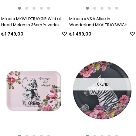
Mikasa MKWILDTRAYGIR Wild at
Mikasa x V&A Alice in
Heart Melamin 36cm Yuvarlak
Wonderland MKALTRAYSWICH
Tepsi Zürafa
Melamin Servis Tepsisi 31x15cm
₺1.749,00
₺1.499,00
TÜKENDI