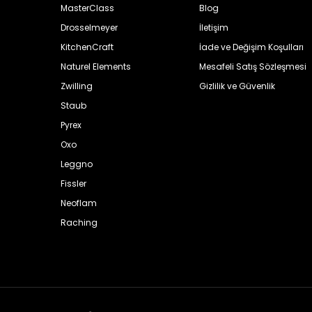
MasterClass
Blog
Drosselmeyer
İletişim
KitchenCraft
İade ve Değişim Koşulları
Naturel Elements
Mesafeli Satış Sözleşmesi
Zwilling
Gizlilik ve Güvenlik
Staub
Pyrex
Oxo
Leggno
Fissler
Neoflam
Raching
Wmf