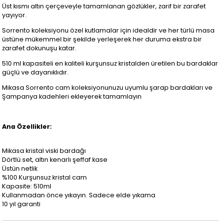
Üst kısmı altın çerçeveyle tamamlanan gözlükler, zarif bir zarafet
yayıyor.
Sorrento koleksiyonu özel kutlamalar için idealdir ve her türlü masa
üstüne mükemmel bir şekilde yerleşerek her duruma ekstra bir
zarafet dokunuşu katar.
510 ml kapasiteli en kaliteli kurşunsuz kristalden üretilen bu bardaklar
güçlü ve dayanıklıdır.
Mikasa Sorrento cam koleksiyonunuzu uyumlu şarap bardakları ve
Şampanya kadehleri ​​ekleyerek tamamlayın
Ana Özellikler:
Mikasa kristal viski bardağı
Dörtlü set, altın kenarlı şeffaf kase
Üstün netlik
%100 Kurşunsuz kristal cam
Kapasite: 510ml
Kullanmadan önce yıkayın. Sadece elde yıkama
10 yıl garanti